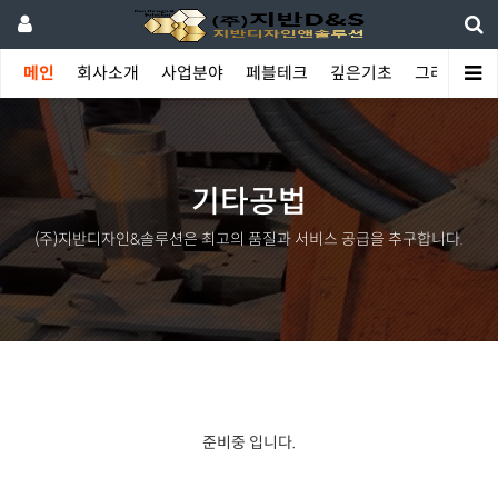
메인
회사소개
사업분야
페블테크
깊은기초
그라우팅
기타공법
(주)지반디자인&솔루션은 최고의 품질과 서비스 공급을 추구합니다.
준비중 입니다.