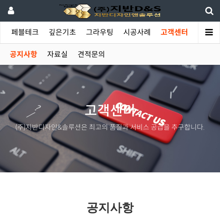
야
페블테크
깊은기초
그라우팅
시공사례
고객센터
공지사항
자료실
견적문의
고객센터
(주)지반디자인&솔루션은 최고의 품질과 서비스 공급을 추구합니다.
공지사항