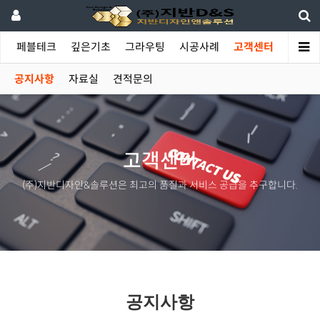
야
페블테크
깊은기초
그라우팅
시공사례
고객센터
공지사항
자료실
견적문의
고객센터
(주)지반디자인&솔루션은 최고의 품질과 서비스 공급을 추구합니다.
공지사항