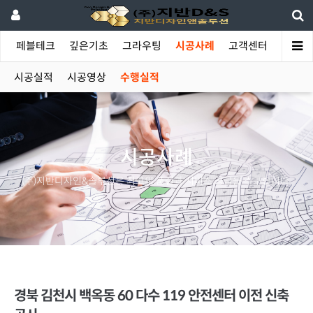
야
페블테크
깊은기초
그라우팅
시공사례
고객센터
시공실적
시공영상
수행실적
시공사례
(주)지반디자인&솔루션은 최고의 품질과 서비스 공급을 추구합니다.
경북 김천시 백옥동 60 다수 119 안전센터 이전 신축