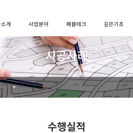
사소개
사업분야
페블테크
깊은기초
시공사례
(주)지반디자인&솔루션은 최고의 품질과 서비스 공급을 추구합니다.
수행실적