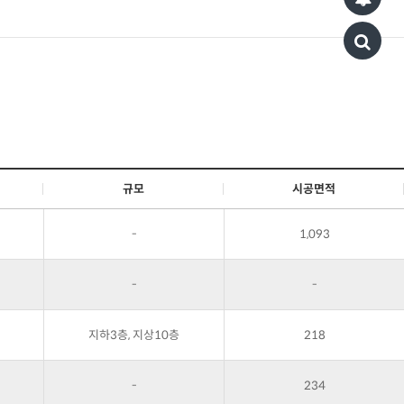
규모
시공면적
-
1,093
-
-
지하3층, 지상10층
218
-
234