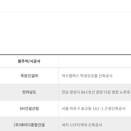
깊은기초
그라우팅
기타공법
시공사례
발주처/시공사
고객센터
죽암건설㈜
여수캠퍼스 학생성공홀 신축공사
전라남도
전남 광양시 861호선 광양 다압 염창 노후
SH건설산업
서울 마포구 동교동 161-1 근생신축공사
(주)에이디종합건설
세지 119지역대 신축공사