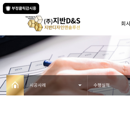
회
시공사례
수행실적
회사소개
시공실적
사업분야
시공영상
페블테크
수행실적