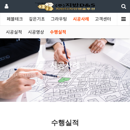
야
페블테크
깊은기초
그라우팅
시공사례
고객센터
시공실적
시공영상
수행실적
시공사례
(주)지반디자인&솔루션은 최고의 품질과 서비스 공급을 추구합니다.
수행실적