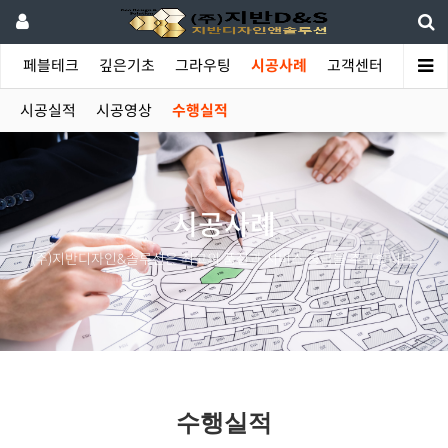
야
페블테크
깊은기초
그라우팅
시공사례
고객센터
시공실적
시공영상
수행실적
시공사례
(주)지반디자인&솔루션은 최고의 품질과 서비스 공급을 추구합니다.
수행실적