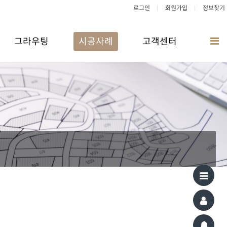
로그인
회원가입
정보찾기
그라우팅
시공사례
고객센터