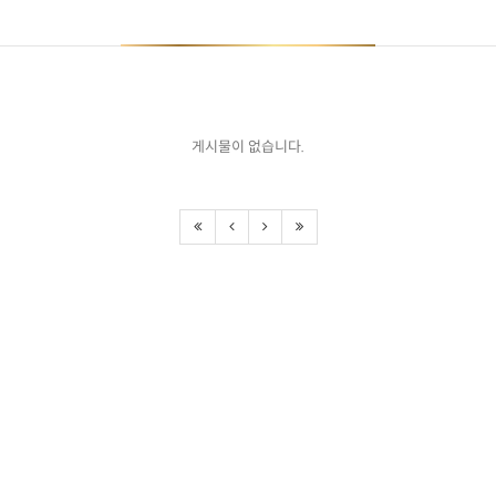
게시물이 없습니다.