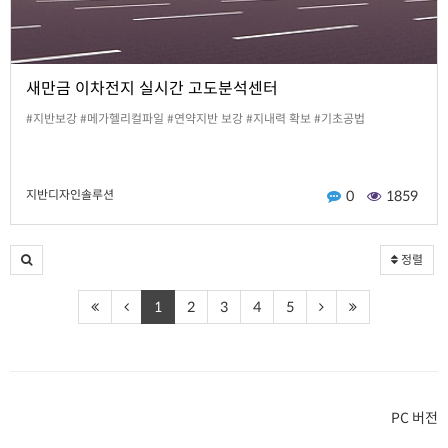
새만금 이차전지 실시간 고도분석센터
#지반보강 #메가헬리컬파일 #연약지반 보강 #지내력 확보 #기초공법
지반디자인솔루션
0
1859
정렬
1
2
3
4
5
PC 버전