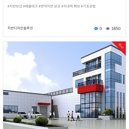
#지반보강 #페블테크 #연약지반 보강 #지내력 확보 #기초공법
지반디자인솔루션
0
1850
Hot