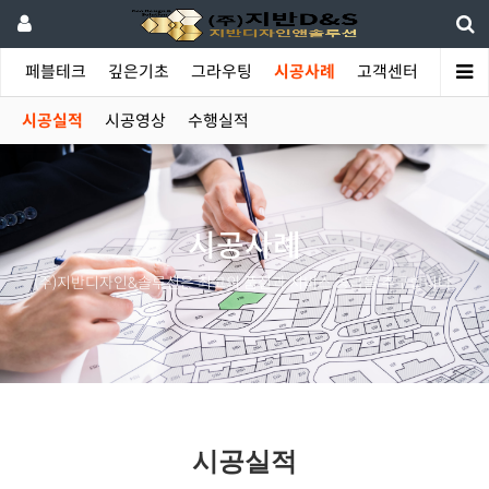
야
페블테크
깊은기초
그라우팅
시공사례
고객센터
시공실적
시공영상
수행실적
시공사례
(주)지반디자인&솔루션은 최고의 품질과 서비스 공급을 추구합니다.
시공실적