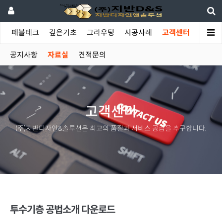
야
페블테크
깊은기초
그라우팅
시공사례
고객센터
공지사항
자료실
견적문의
고객센터
(주)지반디자인&솔루션은 최고의 품질과 서비스 공급을 추구합니다.
투수기층 공법소개 다운로드