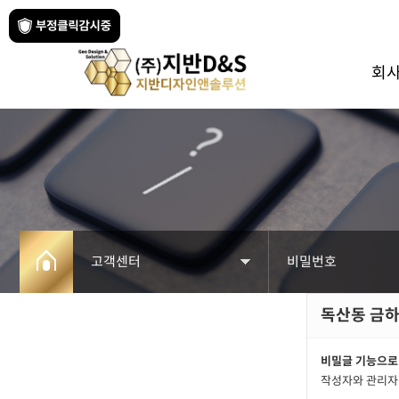
회
고객센터
비밀번호
독산동 금
회사소개
공지사항
사업분야
자료실
비밀글 기능으로
작성자와 관리자
페블테크
견적문의