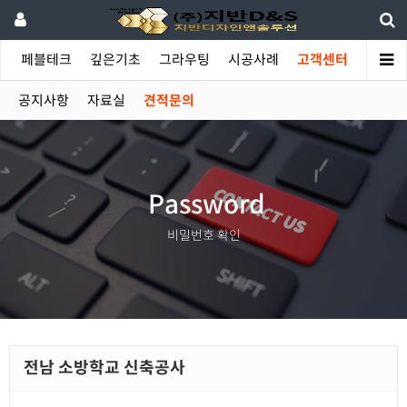
야
페블테크
깊은기초
그라우팅
시공사례
고객센터
공지사항
자료실
견적문의
Password
비밀번호 확인
전남 소방학교 신축공사