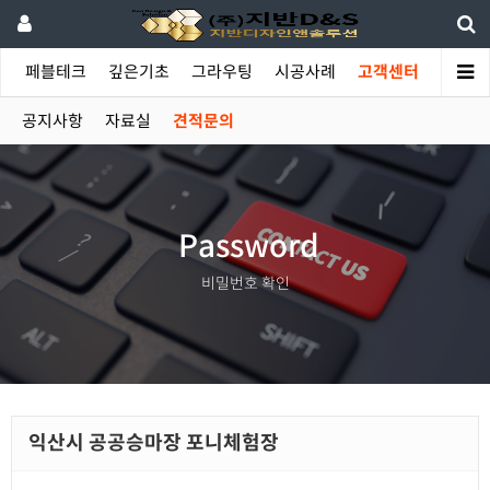
야
페블테크
깊은기초
그라우팅
시공사례
고객센터
공지사항
자료실
견적문의
Password
비밀번호 확인
익산시 공공승마장 포니체험장