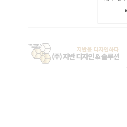
페블테크
견적문의
깊은기초
그라우팅
기타공법
시공사례
고객센터