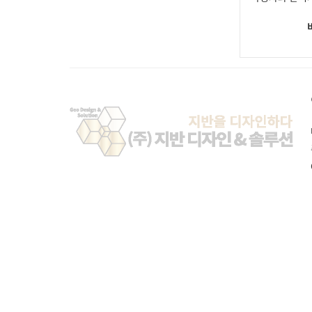
페블테크
견적문의
깊은기초
그라우팅
기타공법
시공사례
고객센터