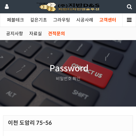
야
페블테크
깊은기초
그라우팅
시공사례
고객센터
공지사항
자료실
견적문의
Password
비밀번호 확인
이천 도암리 75-56