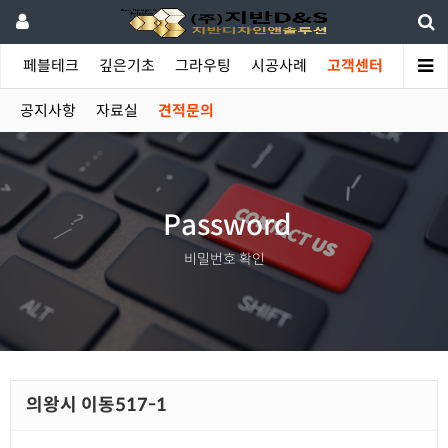
야
페블테크
깊은기초
그라우팅
시공사례
고객센터
공지사항
자료실
견적문의
Password
비밀번호 확인
의왕시 이동517-1