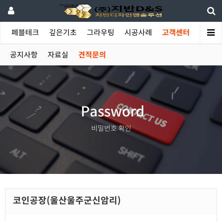
야
페블테크
깊은기초
그라우팅
시공사례
고객센터
공지사항
자료실
견적문의
Password
비밀번호 확인
코인공장(울산울주군신암리)