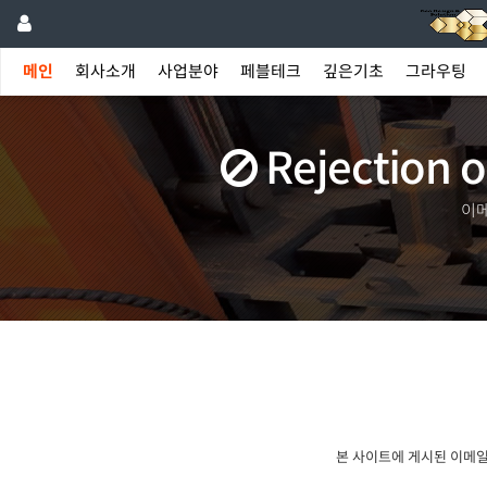
메인
회사소개
사업분야
페블테크
깊은기초
그라우팅
Rejection o
이메
본 사이트에 게시된 이메일