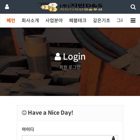
메인
회사소개
사업분야
페블테크
깊은기초
그라우팅
Login
회원 로그인
Have a Nice Day!
아이디