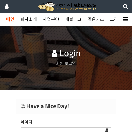
메인
회사소개
사업분야
페블테크
깊은기초
그라우팅
Login
회원 로그인
Have a Nice Day!
아이디