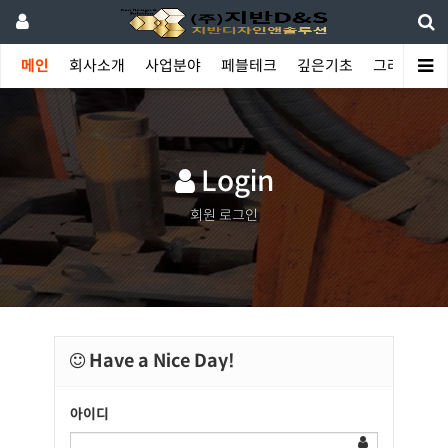
메인
회사소개
사업분야
페블테크
깊은기초
그라우팅
Login
회원 로그인
Have a Nice Day!
아이디