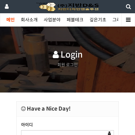
메인
회사소개
사업분야
페블테크
깊은기초
그라우팅
Login
회원 로그인
Have a Nice Day!
아이디