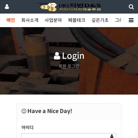
메인
회사소개
사업분야
페블테크
깊은기초
그라우팅
Login
회원 로그인
Have a Nice Day!
아이디