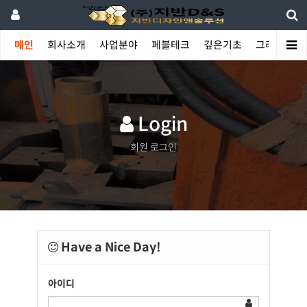
메인
회사소개
사업분야
페블테크
깊은기초
그라우팅
Login
회원 로그인
Have a Nice Day!
아이디