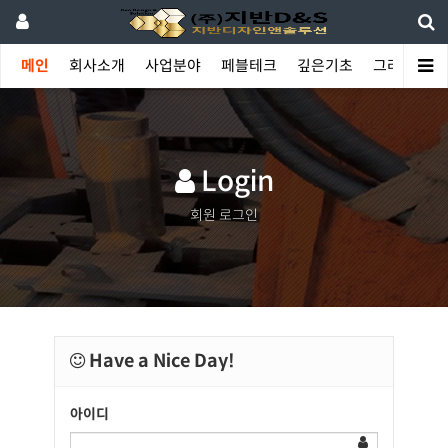
메인
회사소개
사업분야
페블테크
깊은기초
그라우팅
Login
회원 로그인
Have a Nice Day!
아이디