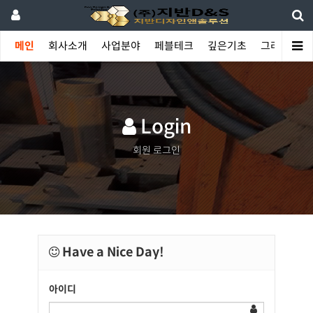
메인
회사소개
사업분야
페블테크
깊은기초
그라우팅
Login
회원 로그인
Have a Nice Day!
아이디