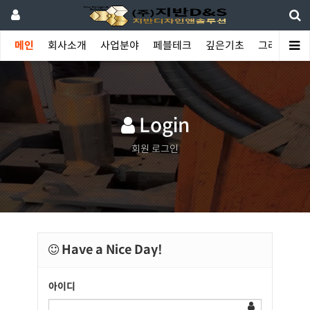
메인
회사소개
사업분야
페블테크
깊은기초
그라우팅
Login
회원 로그인
Have a Nice Day!
아이디