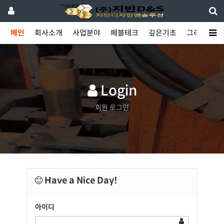
메인
회사소개
사업분야
페블테크
깊은기초
그라우팅
Login
회원 로그인
Have a Nice Day!
아이디