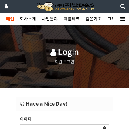
메인
회사소개
사업분야
페블테크
깊은기초
그라우팅
Login
회원 로그인
Have a Nice Day!
아이디