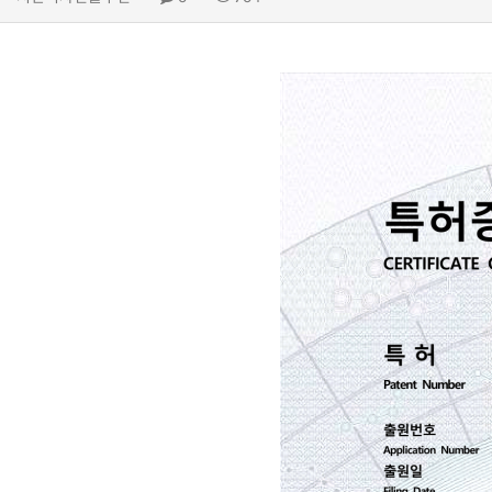
페블테크
견적문의
깊은기초
그라우팅
기타공법
시공사례
고객센터