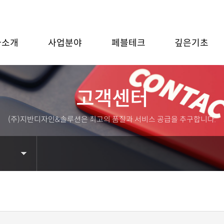
사소개
사업분야
페블테크
깊은기초
고객센터
(주)지반디자인&솔루션은 최고의 품질과 서비스 공급을 추구합니다.