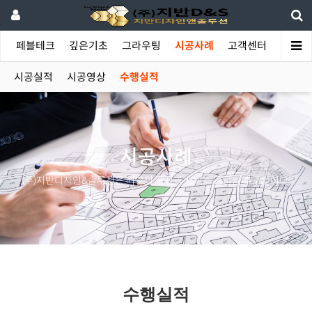
야
페블테크
깊은기초
그라우팅
시공사례
고객센터
시공실적
시공영상
수행실적
시공사례
(주)지반디자인&솔루션은 최고의 품질과 서비스 공급을 추구합니다.
수행실적