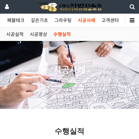
야
페블테크
깊은기초
그라우팅
시공사례
고객센터
시공실적
시공영상
수행실적
시공사례
(주)지반디자인&솔루션은 최고의 품질과 서비스 공급을 추구합니다.
수행실적