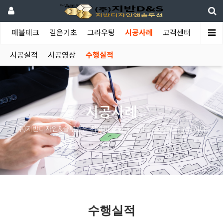
야
페블테크
깊은기초
그라우팅
시공사례
고객센터
시공실적
시공영상
수행실적
시공사례
(주)지반디자인&솔루션은 최고의 품질과 서비스 공급을 추구합니다.
수행실적