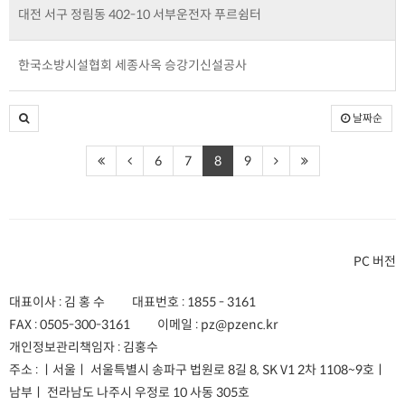
대전 서구 정림동 402-10 서부운전자 푸르쉼터
한국소방시설협회 세종사옥 승강기신설공사
날짜순
6
7
8
9
PC 버전
대표이사 : 김 홍 수
대표번호 :
1855 - 3161
FAX :
0505-300-3161
이메일 :
pz@pzenc.kr
개인정보관리책임자 : 김홍수
주소 :
ㅣ서울ㅣ 서울특별시 송파구 법원로 8길 8, SK V1 2차 1108~9호
ㅣ
남부ㅣ 전라남도 나주시 우정로 10 사동 305호