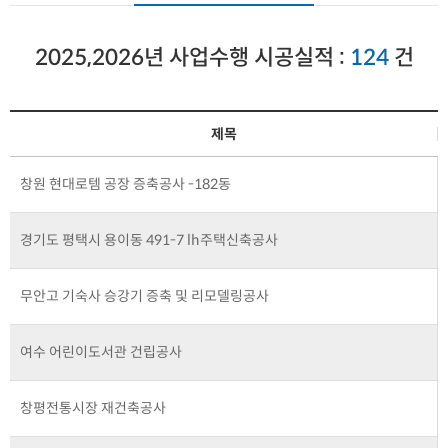
2025,2026년 사업수행 시공실적 :
124
건
제목
창원 현대로템 공장 증축공사 -182동
경기도 평택시 용이동 491-7 lh주택신축공사
무안고 기숙사 승강기 증축 및 리모델링공사
여수 어린이도서관 건립공사
창평전통시장 재건축공사