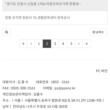
"경기도 단원시 신길동 1706 미혼모부모가족 한평생…
장흥 유치면 원등리 76 생활문화센터 증축공사
날짜순
1
2
3
4
5
PC 버전
대표이사 : 김 홍 수
대표번호 :
1855 - 3161
FAX :
0505-300-3161
이메일 :
pz@pzenc.kr
개인정보관리책임자 : 김홍수
주소 :
ㅣ서울ㅣ 서울특별시 송파구 법원로 8길 8, SK V1 2차 1108~9호
ㅣ
남부ㅣ 전라남도 나주시 우정로 10 사동 305호