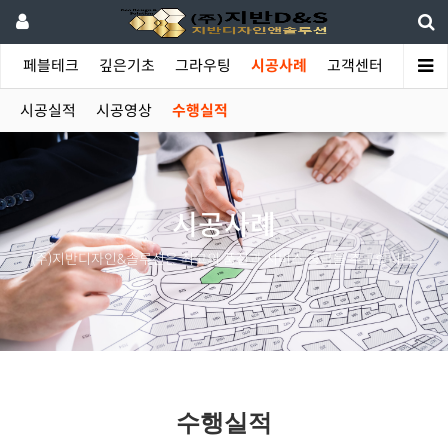
야
페블테크
깊은기초
그라우팅
시공사례
고객센터
시공실적
시공영상
수행실적
시공사례
(주)지반디자인&솔루션은 최고의 품질과 서비스 공급을 추구합니다.
수행실적