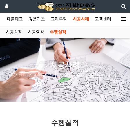
야
페블테크
깊은기초
그라우팅
시공사례
고객센터
시공실적
시공영상
수행실적
시공사례
(주)지반디자인&솔루션은 최고의 품질과 서비스 공급을 추구합니다.
수행실적