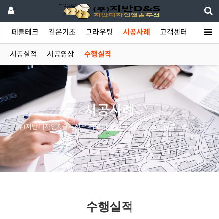
야
페블테크
깊은기초
그라우팅
시공사례
고객센터
시공실적
시공영상
수행실적
시공사례
(주)지반디자인&솔루션은 최고의 품질과 서비스 공급을 추구합니다.
수행실적