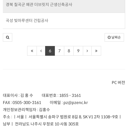
경북 칠곡군 왜관 더브릿지 근생신축공사
곡성 빛마루센터 건립공사
날짜순
6
7
8
9
PC 버전
대표이사 : 김 홍 수
대표번호 :
1855 - 3161
FAX :
0505-300-3161
이메일 :
pz@pzenc.kr
개인정보관리책임자 : 김홍수
주소 :
ㅣ서울ㅣ 서울특별시 송파구 법원로 8길 8, SK V1 2차 1108~9호
ㅣ
남부ㅣ 전라남도 나주시 우정로 10 사동 305호