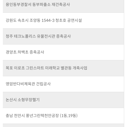
용인동부경찰서 동부파출소 재건축공사
강원도 속초시 조양동 1544-3 청초호 공연시설
청주 테크노폴리스 유물전시관 증축공사
경양초.하백초 증축공사
목포 이로초 그린스마트 미래학교 별관동 개축사업
영암반다비체육관 건립공사
논산시 소형무장헬기
충남 천안시 풍년그린텍천안공장 (1동,19동)