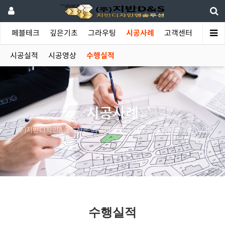
야
페블테크
깊은기초
그라우팅
시공사례
고객센터
시공실적
시공영상
수행실적
시공사례
(주)지반디자인&솔루션은 최고의 품질과 서비스 공급을 추구합니다.
수행실적