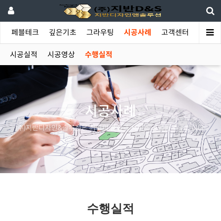
야
페블테크
깊은기초
그라우팅
시공사례
고객센터
시공실적
시공영상
수행실적
시공사례
(주)지반디자인&솔루션은 최고의 품질과 서비스 공급을 추구합니다.
수행실적