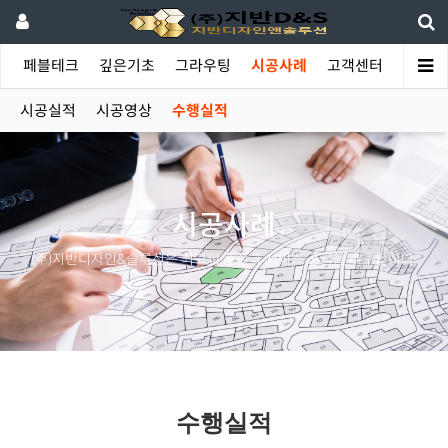
야
페블테크
깊은기초
그라우팅
시공사례
고객센터
시공실적
시공영상
수행실적
시공사례
(주)지반디자인&솔루션은 최고의 품질과 서비스 공급을 추구합니다.
수행실적