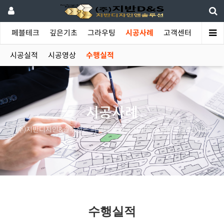
야
페블테크
깊은기초
그라우팅
시공사례
고객센터
시공실적
시공영상
수행실적
시공사례
(주)지반디자인&솔루션은 최고의 품질과 서비스 공급을 추구합니다.
수행실적