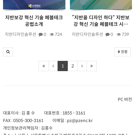
지반보강 혁신 기술 페블테크
”지반을 디자인 하다“ 지반보
공법소개
강 혁신 기술 페블테크 시…
지반디자인솔루션
0
724
지반디자인솔루션
0
739
정렬
1
2
PC 버전
대표이사 : 김 홍 수
대표번호 :
1855 - 3161
FAX :
0505-300-3161
이메일 :
pz@pzenc.kr
개인정보관리책임자 : 김홍수