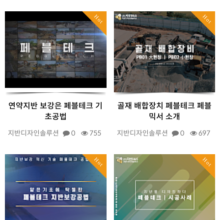
Hot
Hot
연약지반 보강은 페블테크 기
골재 배합장치 페블테크 페블
초공법
믹서 소개
지반디자인솔루션
0
755
지반디자인솔루션
0
697
Hot
Hot