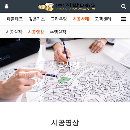
야
페블테크
깊은기초
그라우팅
시공사례
고객센터
시공실적
시공영상
수행실적
시공사례
(주)지반디자인&솔루션은 최고의 품질과 서비스 공급을 추구합니다.
시공영상