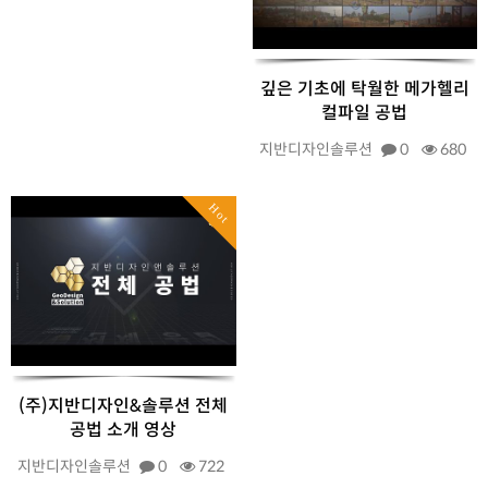
깊은 기초에 탁월한 메가헬리
컬파일 공법
지반디자인솔루션
0
680
Hot
(주)지반디자인&솔루션 전체
공법 소개 영상
지반디자인솔루션
0
722