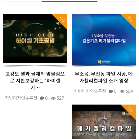
Hot
Hot
고강도 셀과 골재의 맞물림으
무소음, 무진동 파일 시공, 메
로 지반보강하는 '하이셀
가헬리컬파일 소개 영상
기…
지반디자인솔루션
0
604
지반디자인솔루션
0
527
Hot