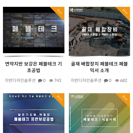
Hot
Hot
연약지반 보강은 페블테크 기
골재 배합장치 페블테크 페블
초공법
믹서 소개
지반디자인솔루션
0
743
지반디자인솔루션
0
682
Hot
Hot