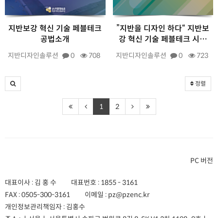
지반보강 혁신 기술 페블테크
”지반을 디자인 하다“ 지반보
공법소개
강 혁신 기술 페블테크 시…
지반디자인솔루션
0
708
지반디자인솔루션
0
723
정렬
1
2
PC 버전
대표이사 : 김 홍 수
대표번호 :
1855 - 3161
FAX :
0505-300-3161
이메일 :
pz@pzenc.kr
개인정보관리책임자 : 김홍수