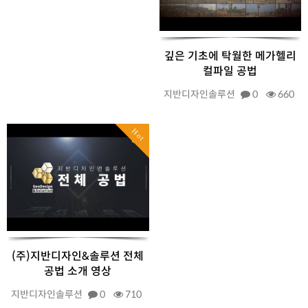
깊은 기초에 탁월한 메가헬리
컬파일 공법
지반디자인솔루션
0
660
Hot
(주)지반디자인&솔루션 전체
공법 소개 영상
지반디자인솔루션
0
710