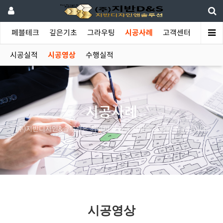
야
페블테크
깊은기초
그라우팅
시공사례
고객센터
시공실적
시공영상
수행실적
시공사례
(주)지반디자인&솔루션은 최고의 품질과 서비스 공급을 추구합니다.
시공영상