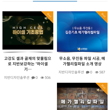
Hot
Hot
고강도 셀과 골재의 맞물림으
무소음, 무진동 파일 시공, 메
로 지반보강하는 '하이셀
가헬리컬파일 소개 영상
기…
지반디자인솔루션
0
587
지반디자인솔루션
0
506
Hot