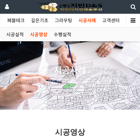
야
페블테크
깊은기초
그라우팅
시공사례
고객센터
시공실적
시공영상
수행실적
시공사례
(주)지반디자인&솔루션은 최고의 품질과 서비스 공급을 추구합니다.
시공영상