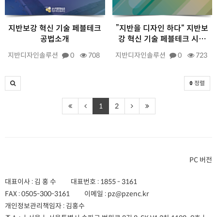
지반보강 혁신 기술 페블테크
”지반을 디자인 하다“ 지반보
공법소개
강 혁신 기술 페블테크 시…
지반디자인솔루션
0
708
지반디자인솔루션
0
723
정렬
1
2
PC 버전
대표이사 : 김 홍 수
대표번호 :
1855 - 3161
FAX :
0505-300-3161
이메일 :
pz@pzenc.kr
개인정보관리책임자 : 김홍수