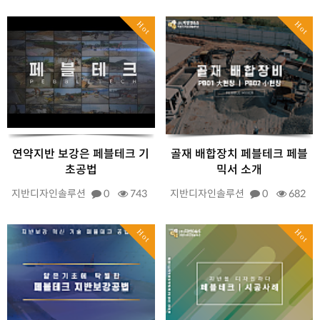
Hot
Hot
연약지반 보강은 페블테크 기
골재 배합장치 페블테크 페블
초공법
믹서 소개
지반디자인솔루션
0
743
지반디자인솔루션
0
682
Hot
Hot