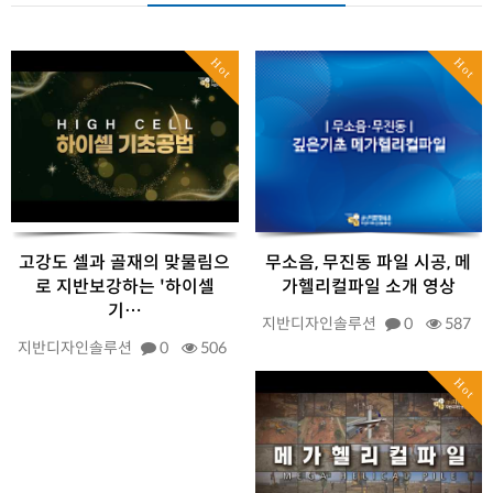
Hot
Hot
고강도 셀과 골재의 맞물림으
무소음, 무진동 파일 시공, 메
로 지반보강하는 '하이셀
가헬리컬파일 소개 영상
기…
지반디자인솔루션
0
587
지반디자인솔루션
0
506
Hot