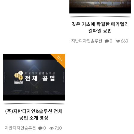
깊은 기초에 탁월한 메가헬리
컬파일 공법
지반디자인솔루션
0
660
Hot
(주)지반디자인&솔루션 전체
공법 소개 영상
지반디자인솔루션
0
710