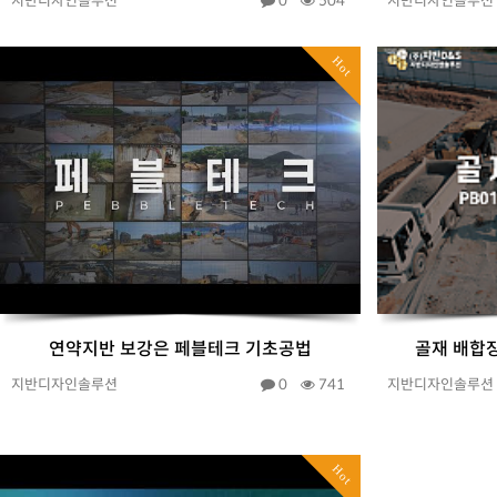
지반디자인솔루션
0
504
지반디자인솔루션
Hot
연약지반 보강은 페블테크 기초공법
골재 배합
지반디자인솔루션
0
741
지반디자인솔루션
Hot