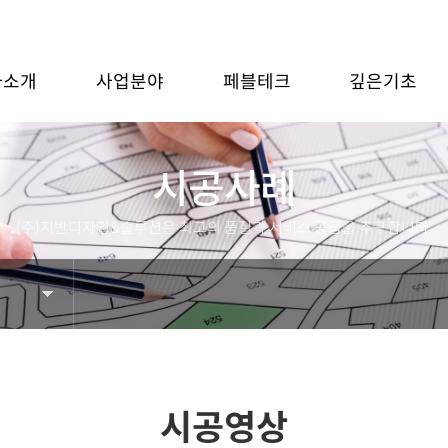
사소개
사업분야
페블테크
깊은기초
시공사례
(주)지반디자인&솔루션은 최고의 품질과 서비스 공급을 추구합니다.
시공영상