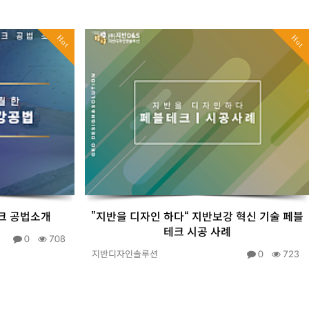
Hot
Hot
크 공법소개
”지반을 디자인 하다“ 지반보강 혁신 기술 페블
테크 시공 사례
0
708
지반디자인솔루션
0
723