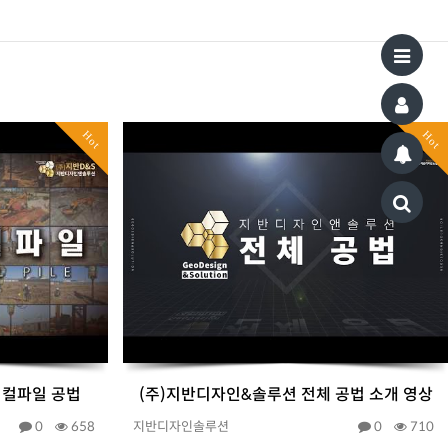
Hot
Hot
리컬파일 공법
(주)지반디자인&솔루션 전체 공법 소개 영상
0
658
지반디자인솔루션
0
710