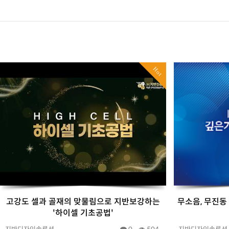
깊은기초
그라우팅
기타공법
Hot
시공사례
고객센터
고강도 셀과 골재의 맞물림으로 지반보강하는
무소음, 무진동
'하이셀 기초공법'