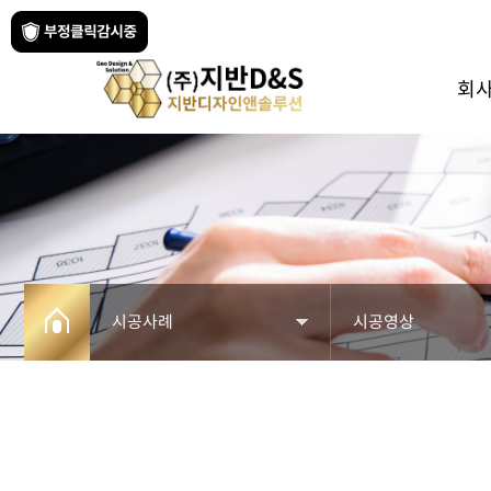
회
시공사례
시공영상
회사소개
시공실적
사업분야
시공영상
페블테크
수행실적