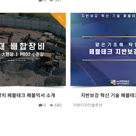
0
587
Hot
장치 페블테크 페블믹서 소개
지반보강 혁신 기술 페블테
0
680
지반디자인솔루션