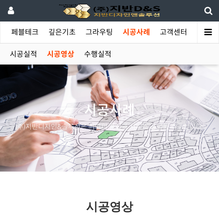
야
페블테크
깊은기초
그라우팅
시공사례
고객센터
시공실적
시공영상
수행실적
시공사례
(주)지반디자인&솔루션은 최고의 품질과 서비스 공급을 추구합니다.
시공영상