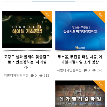
Hot
Hot
고강도 셀과 골재의 맞물림으
무소음, 무진동 파일 시공, 메
로 지반보강하는 '하이셀
가헬리컬파일 소개 영상
기…
지반디자인솔루션
0
596
지반디자인솔루션
0
513
Hot