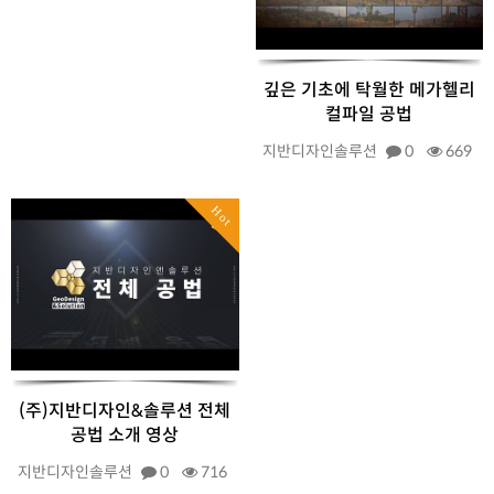
깊은 기초에 탁월한 메가헬리
컬파일 공법
지반디자인솔루션
0
669
Hot
(주)지반디자인&솔루션 전체
공법 소개 영상
지반디자인솔루션
0
716