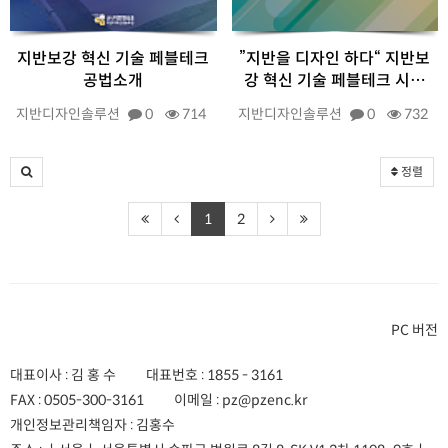
지반보강 혁신 기술 페블테크
”지반을 디자인 하다“ 지반보
공법소개
강 혁신 기술 페블테크 시…
지반디자인솔루션
0
714
지반디자인솔루션
0
732
정렬
1
2
PC 버전
대표이사 : 김 홍 수
대표번호 :
1855 - 3161
FAX :
0505-300-3161
이메일 :
pz@pzenc.kr
개인정보관리책임자 : 김홍수