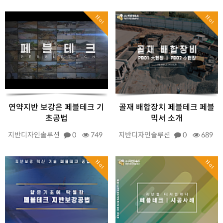
Hot
Hot
연약지반 보강은 페블테크 기
골재 배합장치 페블테크 페블
초공법
믹서 소개
지반디자인솔루션
0
749
지반디자인솔루션
0
689
Hot
Hot