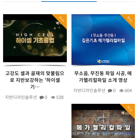
Hot
Hot
고강도 셀과 골재의 맞물림으
무소음, 무진동 파일 시공, 메
로 지반보강하는 '하이셀
가헬리컬파일 소개 영상
기…
지반디자인솔루션
0
604
지반디자인솔루션
0
528
Hot