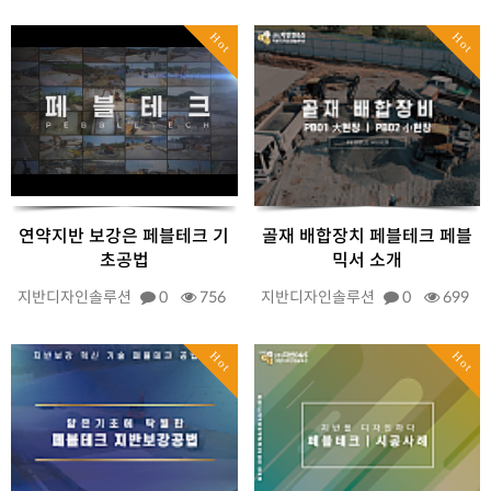
Hot
Hot
연약지반 보강은 페블테크 기
골재 배합장치 페블테크 페블
초공법
믹서 소개
지반디자인솔루션
0
756
지반디자인솔루션
0
699
Hot
Hot