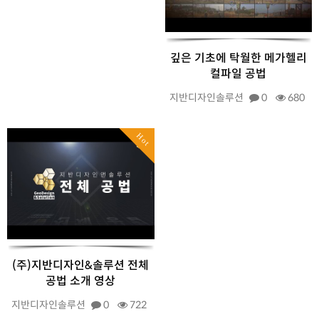
깊은 기초에 탁월한 메가헬리
컬파일 공법
지반디자인솔루션
0
680
Hot
(주)지반디자인&솔루션 전체
공법 소개 영상
지반디자인솔루션
0
722