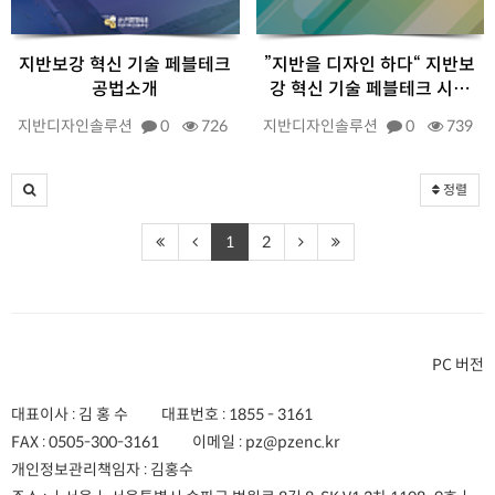
지반보강 혁신 기술 페블테크
”지반을 디자인 하다“ 지반보
공법소개
강 혁신 기술 페블테크 시…
지반디자인솔루션
0
726
지반디자인솔루션
0
739
정렬
1
2
PC 버전
대표이사 : 김 홍 수
대표번호 :
1855 - 3161
FAX :
0505-300-3161
이메일 :
pz@pzenc.kr
개인정보관리책임자 : 김홍수