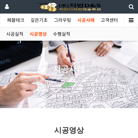
야
페블테크
깊은기초
그라우팅
시공사례
고객센터
시공실적
시공영상
수행실적
시공사례
(주)지반디자인&솔루션은 최고의 품질과 서비스 공급을 추구합니다.
시공영상