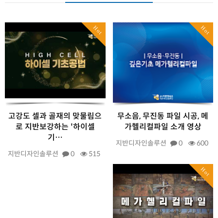
Hot
Hot
고강도 셀과 골재의 맞물림으
무소음, 무진동 파일 시공, 메
로 지반보강하는 '하이셀
가헬리컬파일 소개 영상
기…
지반디자인솔루션
0
600
지반디자인솔루션
0
515
Hot