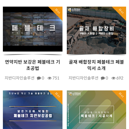
Hot
Hot
연약지반 보강은 페블테크 기
골재 배합장치 페블테크 페블
초공법
믹서 소개
지반디자인솔루션
0
751
지반디자인솔루션
0
692
Hot
Hot