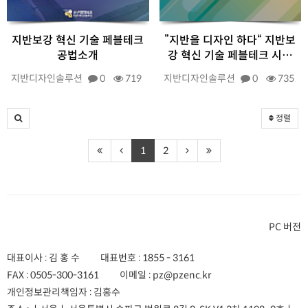
지반보강 혁신 기술 페블테크
”지반을 디자인 하다“ 지반보
공법소개
강 혁신 기술 페블테크 시…
지반디자인솔루션
0
719
지반디자인솔루션
0
735
정렬
1
2
PC 버전
대표이사 : 김 홍 수
대표번호 :
1855 - 3161
FAX :
0505-300-3161
이메일 :
pz@pzenc.kr
개인정보관리책임자 : 김홍수