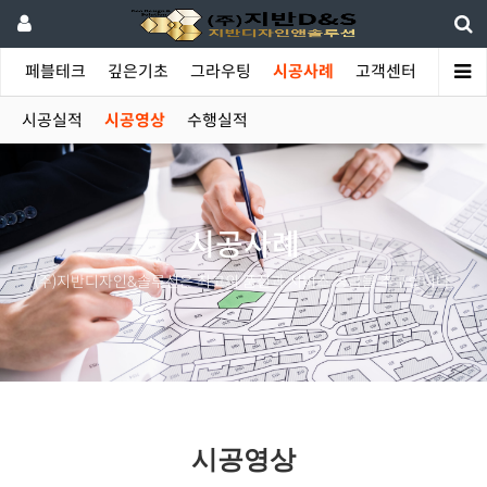
야
페블테크
깊은기초
그라우팅
시공사례
고객센터
시공실적
시공영상
수행실적
시공사례
(주)지반디자인&솔루션은 최고의 품질과 서비스 공급을 추구합니다.
시공영상