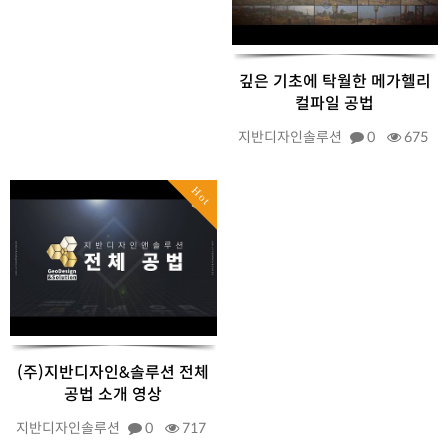
깊은 기초에 탁월한 메가헬리
컬파일 공법
지반디자인솔루션
0
675
Hot
(주)지반디자인&솔루션 전체
공법 소개 영상
지반디자인솔루션
0
717