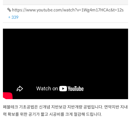
https://www.youtube.com/watch?v=1Wg4m17HCAc&t=12s
+ 339
페블테크 기초공법은 신개념 지반보강 지반개량 공법입니다. 연약지반 지내
력 확보를 위한 공기가 짧고 시공비를 크게 절감해 드립니다.