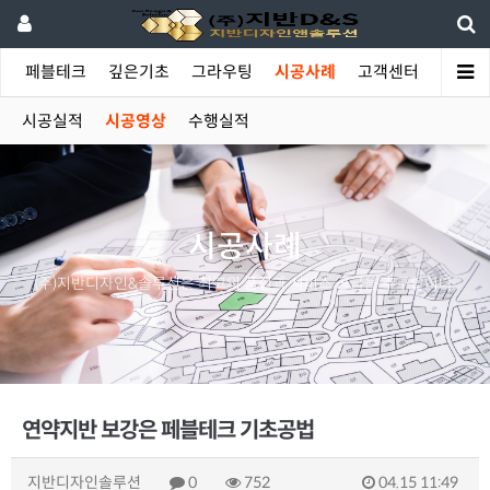
야
페블테크
깊은기초
그라우팅
시공사례
고객센터
시공실적
시공영상
수행실적
시공사례
(주)지반디자인&솔루션은 최고의 품질과 서비스 공급을 추구합니다.
연약지반 보강은 페블테크 기초공법
지반디자인솔루션
0
752
04.15 11:49