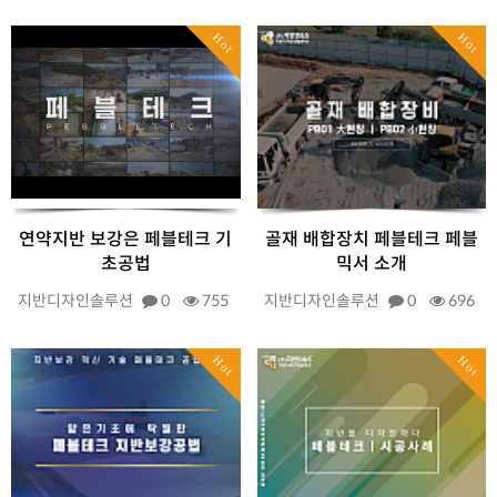
Hot
Hot
연약지반 보강은 페블테크 기
골재 배합장치 페블테크 페블
초공법
믹서 소개
지반디자인솔루션
0
755
지반디자인솔루션
0
696
Hot
Hot