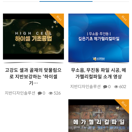
Hot
Hot
고강도 셀과 골재의 맞물림으
무소음, 무진동 파일 시공, 메
로 지반보강하는 '하이셀
가헬리컬파일 소개 영상
기…
지반디자인솔루션
0
602
지반디자인솔루션
0
526
Hot