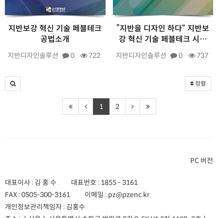
지반보강 혁신 기술 페블테크
”지반을 디자인 하다“ 지반보
공법소개
강 혁신 기술 페블테크 시…
지반디자인솔루션
0
722
지반디자인솔루션
0
737
정렬
1
2
PC 버전
대표이사 : 김 홍 수
대표번호 :
1855 - 3161
FAX :
0505-300-3161
이메일 :
pz@pzenc.kr
개인정보관리책임자 : 김홍수