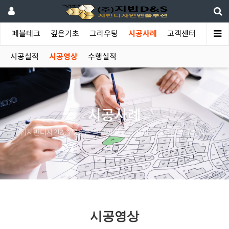
야
페블테크
깊은기초
그라우팅
시공사례
고객센터
시공실적
시공영상
수행실적
시공사례
(주)지반디자인&솔루션은 최고의 품질과 서비스 공급을 추구합니다.
시공영상